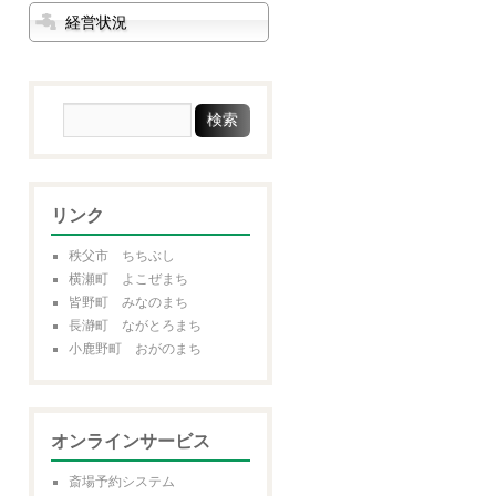
経営状況
リンク
秩父市 ちちぶし
横瀬町 よこぜまち
皆野町 みなのまち
長瀞町 ながとろまち
小鹿野町 おがのまち
オンラインサービス
斎場予約システム