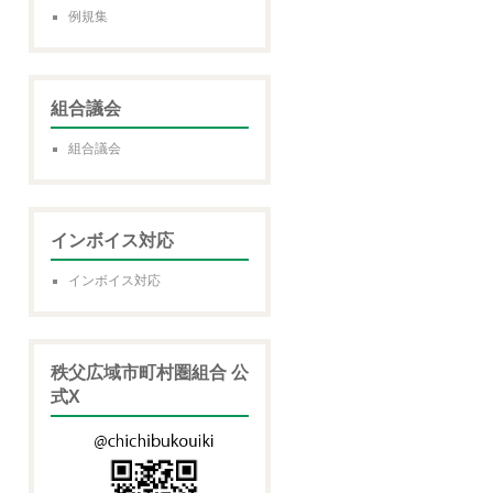
例規集
組合議会
組合議会
インボイス対応
インボイス対応
秩父広域市町村圏組合 公
式X