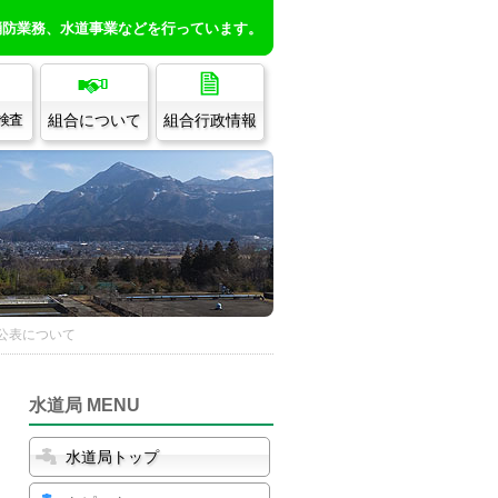
消防業務、水道事業などを行っています。
組合について
組合行政情報
/検査
公表について
水道局 MENU
水道局トップ