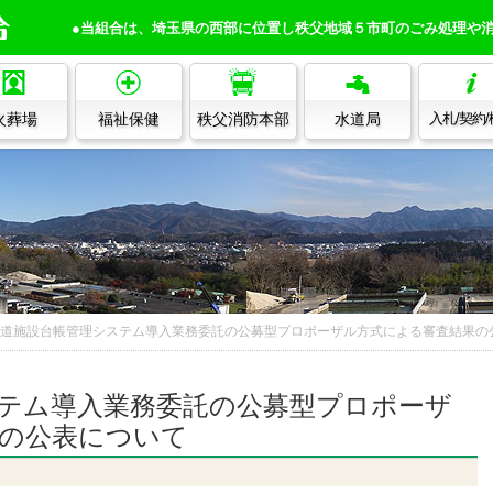
●当組合は、埼玉県の西部に位置し秩父地域５市町のごみ処理や
火葬場
福祉保健
秩父消防本部
水道局
入札/契約
道施設台帳管理システム導入業務委託の公募型プロポーザル方式による審査結果の
テム導入業務委託の公募型プロポーザ
の公表について