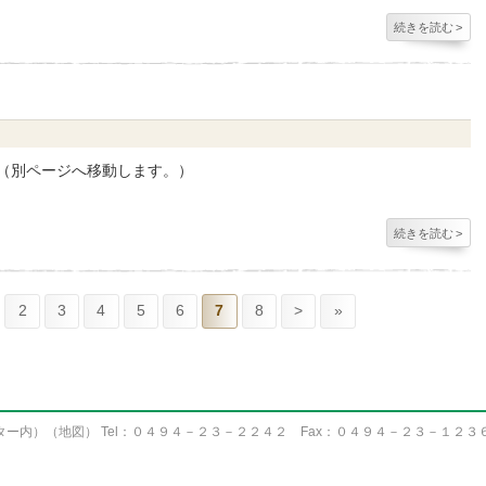
続きを読む
>
す（別ページへ移動します。）
続きを読む
>
2
3
4
5
6
7
8
>
»
ター内）（
地図
） Tel：０４９４－２３－２２４２ Fax：０４９４－２３－１２３