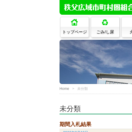
トップページ
ごみ/し尿
Home
未分類
未分類
期間入札結果