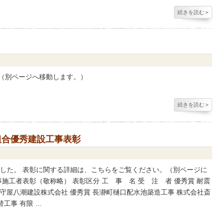
続きを読む
>
す（別ページへ移動します。）
続きを読む
>
組合優秀建設工事表彰
ました。 表彰に関する詳細は、こちらをご覧ください。（別ページに
施工者表彰（敬称略） 表彰区分 工 事 名 受 注 者 優秀賞 耐震
 守屋八潮建設株式会社 優秀賞 長瀞町樋口配水池築造工事 株式会社斎
工事 有限 …