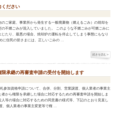
力ください
内のご家庭、事業所から発生する一般廃棄物（燃えるごみ）の焼却を
型の不燃ごみが混入していました。 このような不燃ごみが可燃ごみに
生じたり、最悪の場合、焼却炉の運転を停止してしまう事態にもなり
めに住民の皆さまには、正しいごみの …
続きを読む
>
権限承継の再審査申請の受付を開始します
等入札参加資格申請について、合併、分割、営業譲渡、個人業者の事業主
た者から権限を承継した場合に対応するための再審査申請を開始しま
佐人等の場合に対応するための同意書の様式等、下記のとおり見直し
渡、個人業者の事業主変更等で権 …