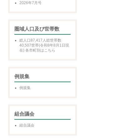
2026年7月号
圏域人口及び世帯数
総人口87,417人総世帯数
40,507世帯(令和8年8月1日現
在) 各市町別はこちら
例規集
例規集
組合議会
組合議会