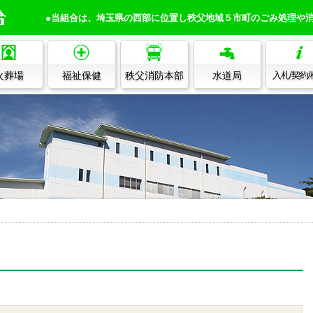
●当組合は、埼玉県の西部に位置し秩父地域５市町のごみ処理や
火葬場
福祉保健
秩父消防本部
水道局
入札/契約