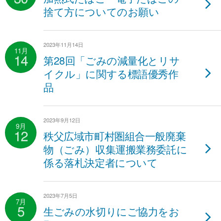
捨て方についてのお願い
2023年11月14日
11月
14
第28回「ごみの減量化とリサ
イクル」に関する標語優秀作
品
2023年9月12日
9月
12
秩父広域市町村圏組合一般廃棄
物（ごみ）収集運搬業務委託に
係る落札決定者について
2023年7月5日
7月
5
生ごみの水切りにご協力をお