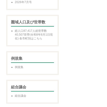
2026年7月号
圏域人口及び世帯数
総人口87,417人総世帯数
40,507世帯(令和8年8月1日現
在) 各市町別はこちら
例規集
例規集
組合議会
組合議会