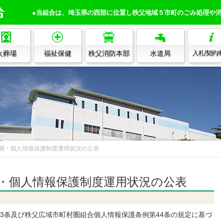
●当組合は、埼玉県の西部に位置し秩父地域５市町のごみ処理や
火葬場
福祉保健
秩父消防本部
水道局
入札/契約
開・個人情報保護制度運用状況の公表
・個人情報保護制度運用状況の公表
3条及び秩父広域市町村圏組合個人情報保護条例第44条の規定に基づ