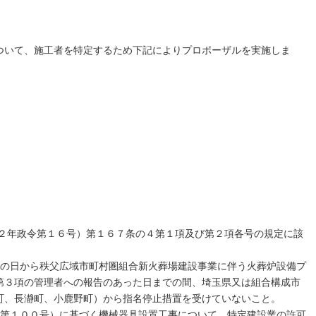
ついて、施工者を特定するため下記によりプロポーザルを実施しま
２２年政令第１６号）第１６７条の４第１項及び第２項各号の規定に該
公告の日から秩父広域市町村圏組合新火葬場建設事業に伴う火葬炉設備プ
第３項の管理者への報告のあった日までの間、埼玉県又は組合構成市
町、長瀞町、小鹿野町）から指名停止措置を受けていないこと。
法律第１００号）に基づく機械器具設置工事について、特定建設業の許可