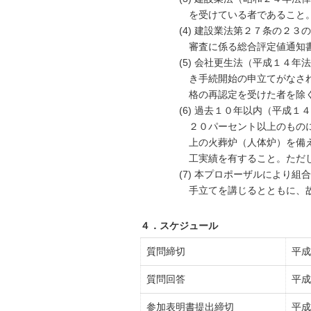
を受けている者であること
(4) 建設業法第２７条の２
審査に係る総合評定値通知
(5) 会社更生法（平成１４
き手続開始の申立てがなさ
格の再認定を受けた者を除
(6) 過去１０年以内（平成
２０パーセント以上のもの
上の火葬炉（人体炉）を備
工実績を有すること。ただ
(7) 本プロポーザルにより
手立てを講じるとともに、
４．スケジュール
質問締切
平成
質問回答
平成
参加表明書提出締切
平成