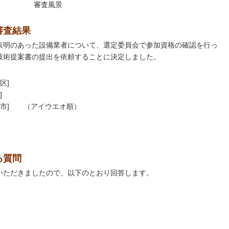
審査風景
審査結果
表明のあった設備業者について、選定委員会で参加資格の確認を行っ
技術提案書の提出を依頼することに決定しました。
区]
]
山市] （アイウエオ順）
る質問
いただきましたので、以下のとおり回答します。