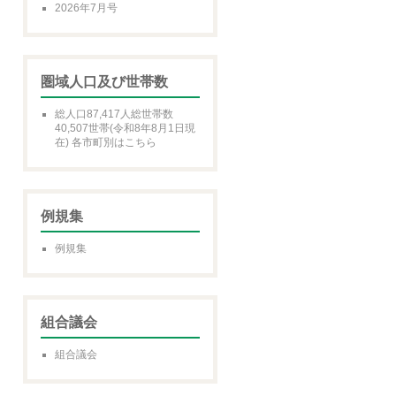
2026年7月号
圏域人口及び世帯数
総人口87,417人総世帯数
40,507世帯(令和8年8月1日現
在) 各市町別はこちら
例規集
例規集
組合議会
組合議会