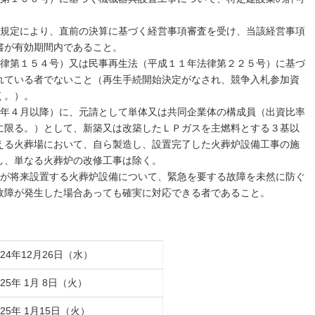
。
３の規定により、直前の決算に基づく経営事項審査を受け、当該経営事項
書が有効期間内であること。
年法律第１５４号）又は民事再生法（平成１１年法律第２２５号）に基づ
れている者でないこと（再生手続開始決定がなされ、競争入札参加資
く。）。
１４年４月以降）に、元請として単体又は共同企業体の構成員（出資比率
に限る。）として、新築又は改築したＬＰガスを主燃料とする３基以
える火葬場において、自ら製造し、設置完了した火葬炉設備工事の施
し、単なる火葬炉の改修工事は除く。
組合が将来設置する火葬炉設備について、緊急を要する故障を未然に防ぐ
故障が発生した場合あっても確実に対応できる者であること。
24年12月26日（水）
25年 1月 8日（火）
25年 1月15日（火）