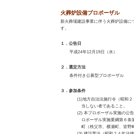
火葬炉設備プロポーザル
新火葬場建設事業に伴う火葬炉設備に
す。
１．公告日
平成24年12月19日（水）
２．選定方法
条件付き公募型プロポーザル
３．参加条件
(1)地方自治法施行令（昭和
当しない者であること。
(2) 本プロポーザル実施の
ロポーザル実施要綱第６条
町（秩父市、横瀬町、皆野
(3) 建設業法（昭和２４年