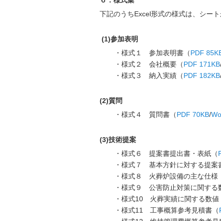
６．様式集
下記のうちExcel形式の様式は、シ
(1)参加表明
・様式１ 参加表明書（
PDF 85K
・様式２ 会社概要（
PDF 171KB
・様式３ 納入実績（
PDF 182KB
(2)質問
・様式４ 質問書（
PDF 70KB
/
Wo
(3)技術提案
・様式６ 提案書提出書・表紙（
・様式７ 基本方針に対する提案
・様式８ 火葬炉設備の主な仕様
・様式９ 公害防止対策に関する
・様式10 火葬実績に関する数値
・様式11 工事概算参考見積書（