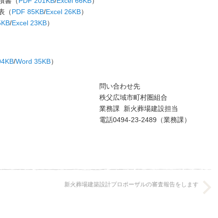
積書（
PDF 201KB
/
Excel 66KB
）
表（
PDF 85KB
/
Excel 26KB
）
5KB
/
Excel 23KB
）
04KB
/
Word 35KB
）
問い合わせ先
秩父広域市町村圏組合
業務課 新火葬場建設担当
電話0494-23-2489（業務課）
新火葬場建築設計プロポーザルの審査報告をします