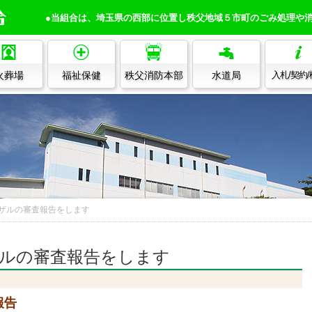
●当組合は、埼玉県の西部に位置し秩父地域５市町のごみ処理や
火葬場
福祉保健
秩父消防本部
水道局
入札/契約
ザルの審査報告をします
ルの審査報告をします
報告