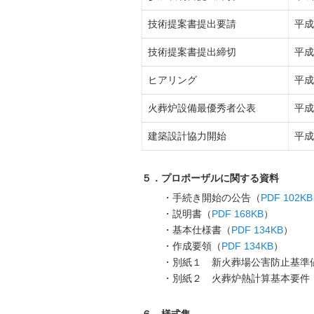
技術提案書提出要請
平成
技術提案書提出締切
平成
ヒアリング
平成
火葬炉設備最優秀者公表
平成
建築設計協力開始
平成
５．プロポーザルに関する資料
・手続き開始の公告（
PDF 102KB
・説明書（
PDF 168KB
）
・基本仕様書（
PDF 134KB
）
・作成要領（
PDF 134KB
）
・別紙１ 新火葬場公害防止基準
・別紙２ 火葬炉熱計算基本要件