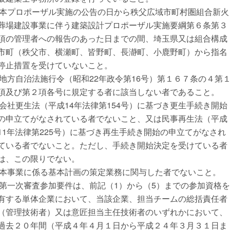
2)本プロポーザル実施の公告の日から秩父広域市町村圏組合新火
葬場建設事業に伴う建築設計プロポーザル実施要綱第６条第３
項の管理者への報告のあった日までの間、埼玉県又は組合構成
市町（秩父市、横瀬町、皆野町、長瀞町、小鹿野町）から指名
停止措置を受けていないこと。
3)地方自治法施行令（昭和22年政令第16号）第１６７条の４第
項及び第２項各号に規定する者に該当しない者であること。
4)会社更生法（平成14年法律第154号）に基づき更生手続き開始
の申立てがなされている者でないこと、又は民事再生法（平成
11年法律第225号）に基づき再生手続き開始の申立てがなされ
ている者でないこと。ただし、手続き開始決定を受けている者
は、この限りでない。
5)本事業に係る基本計画の策定業務に関与した者でないこと。
6)第一次審査参加要件は、前記（1）から（5）までの参加資格を
有する単体企業において、当該企業、担当チームの総括責任者
（管理技術者）又は意匠担当主任技術者のいずれかにおいて、
過去２０年間（平成４年４月１日から平成２４年３月３１日ま