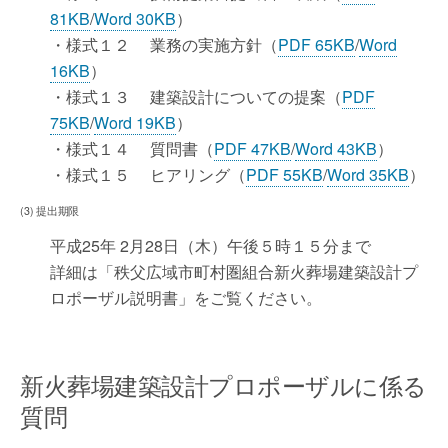
81KB
/
Word 30KB
）
・様式１２ 業務の実施方針（
PDF 65KB
/
Word
16KB
）
・様式１３ 建築設計についての提案（
PDF
75KB
/
Word 19KB
）
・様式１４ 質問書（
PDF 47KB
/
Word 43KB
）
・様式１５ ヒアリング（
PDF 55KB
/
Word 35KB
）
(3) 提出期限
平成25年 2月28日（木）午後５時１５分まで
詳細は「秩父広域市町村圏組合新火葬場建築設計プ
ロポーザル説明書」をご覧ください。
新火葬場建築設計プロポーザルに係る
質問