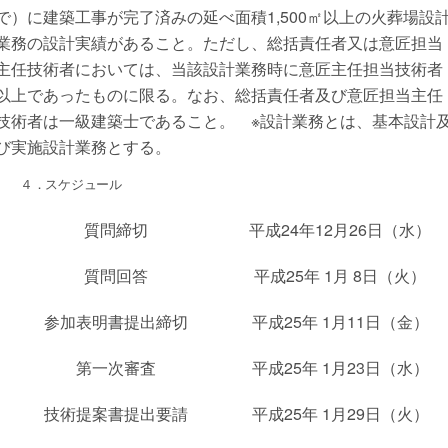
で）に建築工事が完了済みの延べ面積1,500㎡以上の火葬場設
業務の設計実績があること。ただし、総括責任者又は意匠担当
主任技術者においては、当該設計業務時に意匠主任担当技術者
以上であったものに限る。なお、総括責任者及び意匠担当主任
技術者は一級建築士であること。 ※設計業務とは、基本設計
び実施設計業務とする。
４．スケジュール
質問締切
平成24年12月26日（水）
質問回答
平成25年 1月 8日（火）
参加表明書提出締切
平成25年 1月11日（金）
第一次審査
平成25年 1月23日（水）
技術提案書提出要請
平成25年 1月29日（火）