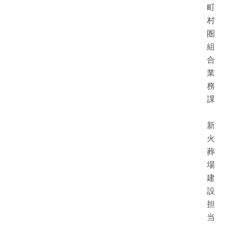
町
村
圏
組
合
業
務
課
新
火
葬
場
建
設
担
当