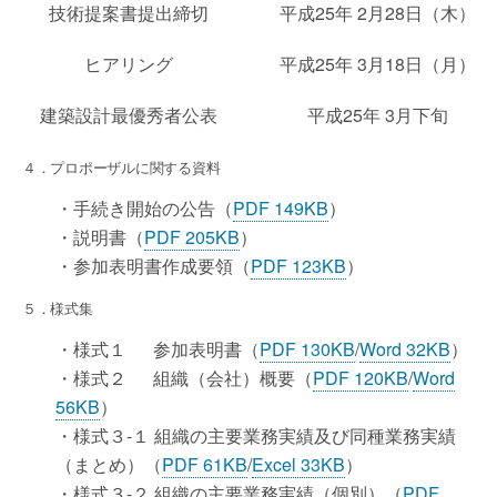
技術提案書提出締切
平成25年 2月28日（木）
ヒアリング
平成25年 3月18日（月）
建築設計最優秀者公表
平成25年 3月下旬
４．プロポーザルに関する資料
・手続き開始の公告（
PDF 149KB
）
・説明書（
PDF 205KB
）
・参加表明書作成要領（
PDF 123KB
）
５．様式集
・様式１ 参加表明書（
PDF 130KB
/
Word 32KB
）
・様式２ 組織（会社）概要（
PDF 120KB
/
Word
56KB
）
・様式３-１ 組織の主要業務実績及び同種業務実績
（まとめ）（
PDF 61KB
/
Excel 33KB
）
・様式３-２ 組織の主要業務実績（個別）（
PDF