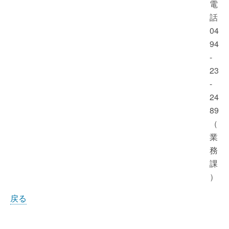
電
話
04
94
-
23
-
24
89
（
業
務
課
）
戻る