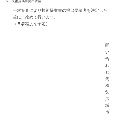
６．技術提案書提出要請
一次審査により技術提案書の提出要請者を決定した
後に、改めて行います。
（５者程度を予定）
問
い
合
わ
せ
先
秩
父
広
域
市