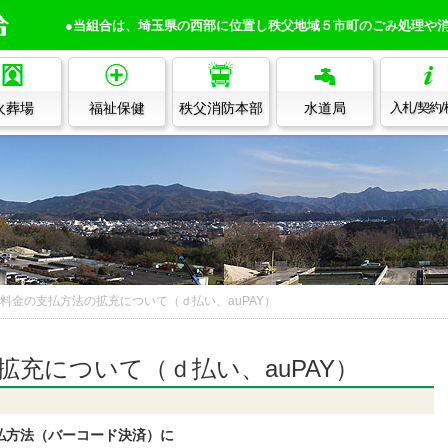
●当組合は、埼玉県の西部に位置し秩父地域５市町のごみ処理や
火葬場
福祉保健
秩父消防本部
水道局
入札/契約
料金の支払方法の拡充について（ｄ払い、auPAY）
拡充について（ｄ払い、auPAY）
払方法（バーコード決済）に