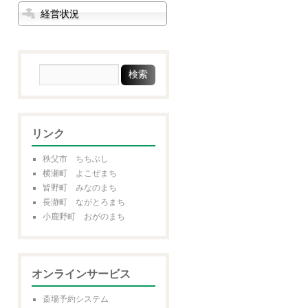
経営状況
リンク
秩父市 ちちぶし
横瀬町 よこぜまち
皆野町 みなのまち
長瀞町 ながとろまち
小鹿野町 おがのまち
オンラインサービス
斎場予約システム