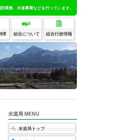
消防業務、水道事業などを行っています。
組合について
組合行政情報
/検査
水道局 MENU
水道局トップ