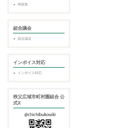
例規集
組合議会
組合議会
インボイス対応
インボイス対応
秩父広域市町村圏組合 公
式X