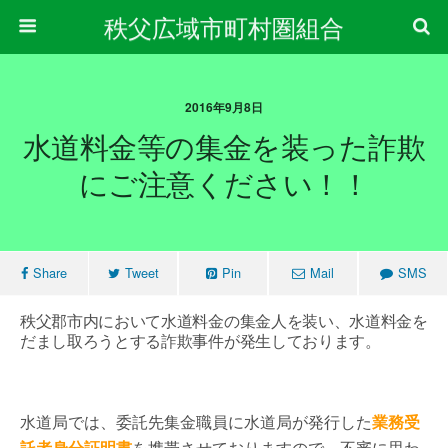
秩父広域市町村圏組合
2016年9月8日
水道料金等の集金を装った詐欺
にご注意ください！！
Share
Tweet
Pin
Mail
SMS
秩父郡市内において水道料金の集金人を装い、水道料金を
だまし取ろうとする詐欺事件が発生しております。
水道局では、委託先集金職員に水道局が発行した
業務受
託者身分証明書
を携帯させておりますので、不審に思わ