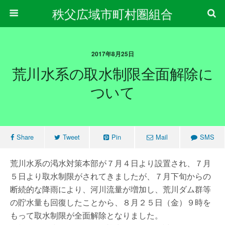
秩父広域市町村圏組合
2017年8月25日
荒川水系の取水制限全面解除に
ついて
Share
Tweet
Pin
Mail
SMS
荒川水系の渇水対策本部が７月４日より設置され、７月
５日より取水制限がされてきましたが、７月下旬からの
断続的な降雨により、河川流量が増加し、荒川ダム群等
の貯水量も回復したことから、８月２５日（金）９時を
もって取水制限が全面解除となりました。