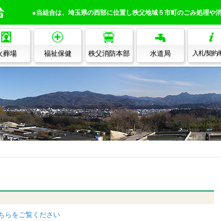
●当組合は、埼玉県の西部に位置し秩父地域５市町のごみ処理や
火葬場
福祉保健
秩父消防本部
水道局
入札/契約
こちらをご覧ください