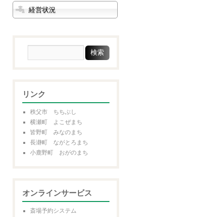
経営状況
リンク
秩父市 ちちぶし
横瀬町 よこぜまち
皆野町 みなのまち
長瀞町 ながとろまち
小鹿野町 おがのまち
オンラインサービス
斎場予約システム