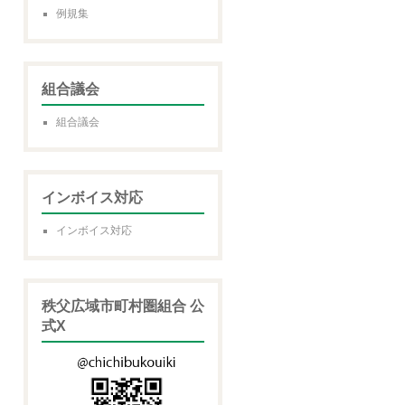
例規集
組合議会
組合議会
インボイス対応
インボイス対応
秩父広域市町村圏組合 公
式X