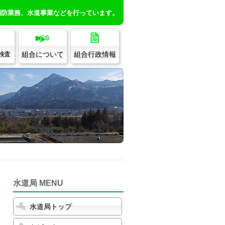
消防業務、水道事業などを行っています。
組合について
組合行政情報
/検査
水道局 MENU
水道局トップ