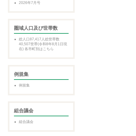
2026年7月号
圏域人口及び世帯数
総人口87,417人総世帯数
40,507世帯(令和8年8月1日現
在) 各市町別はこちら
例規集
例規集
組合議会
組合議会