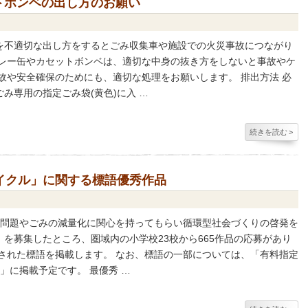
トボンベの出し方のお願い
を不適切な出し方をするとごみ収集車や施設での火災事故につながり
プレー缶やカセットボンベは、適切な中身の抜き方をしないと事故やケ
故や安全確保のためにも、適切な処理をお願いします。 排出方法 必
み専用の指定ごみ袋(黄色)に入 …
続きを読む
>
イクル」に関する標語優秀作品
境問題やごみの減量化に関心を持ってもらい循環型社会づくりの啓発を
を募集したところ、圏域内の小学校23校から665作品の応募があり
された標語を掲載します。 なお、標語の一部については、「有料指定
」に掲載予定です。 最優秀 …