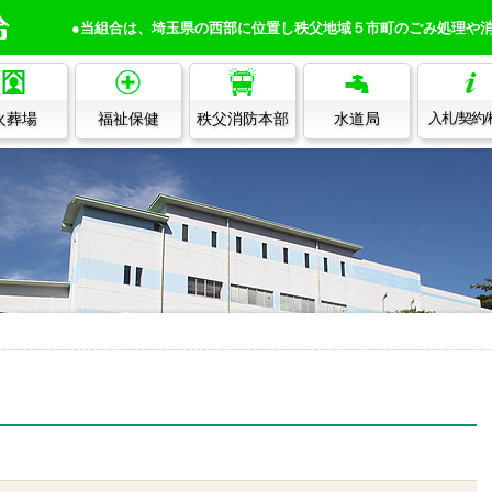
●当組合は、埼玉県の西部に位置し秩父地域５市町のごみ処理や
火葬場
福祉保健
秩父消防本部
水道局
入札/契約