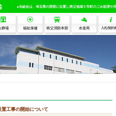
●当組合は、埼玉県の西部に位置し秩父地域５市町のごみ処理や
火葬場
福祉保健
秩父消防本部
水道局
入札/契約
設置工事の開始について