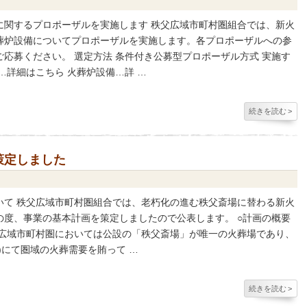
に関するプロポーザルを実施します 秩父広域市町村圏組合では、新火
葬炉設備についてプロポーザルを実施します。各プロポーザルへの参
応募ください。 選定方法 条件付き公募型プロポーザル方式 実施す
…詳細はこちら 火葬炉設備…詳 …
続きを読む
>
策定しました
いて 秩父広域市町村圏組合では、老朽化の進む秩父斎場に替わる新火
の度、事業の基本計画を策定しましたので公表します。 ○計画の概要
広域市町村圏においては公設の「秩父斎場」が唯一の火葬場であり、
)にて圏域の火葬需要を賄って …
続きを読む
>