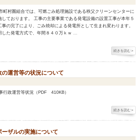
域市町村圏組合では、可燃ごみ処理施設である秩父クリーンセンターに
施しております。 工事の主要事業である発電設備の設置工事が本年５
工事の完了により、ごみ焼却による発電所として生まれ変わります。
用した発電方式で、年間８４０万ｋｗ …
続きを読む
>
政の運営等の状況について
行政運営等状況（PDF 410KB）
続きを読む
>
ポーザルの実施について