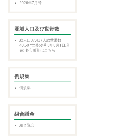
2026年7月号
圏域人口及び世帯数
総人口87,417人総世帯数
40,507世帯(令和8年8月1日現
在) 各市町別はこちら
例規集
例規集
組合議会
組合議会