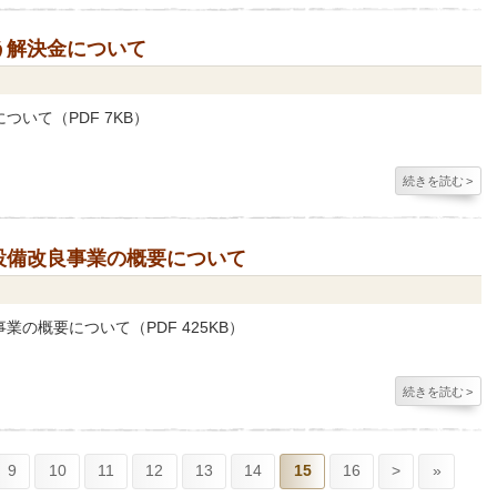
う解決金について
いて（PDF 7KB）
続きを読む
>
設備改良事業の概要について
の概要について（PDF 425KB）
続きを読む
>
9
10
11
12
13
14
15
16
>
»