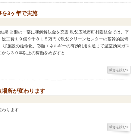
事を3ヶ年で実施
効果 財源の一部に和解解決金を充当 秩父広域市町村圏組合では、平
、総工費１９億９千８１５万円で秩父クリーンセンターの基幹的設備
は、①施設の延命化、②熱エネルギーの有効利用を通じて温室効果ガス
工から３０年以上の稼働をめざすと …
続きを読む
>
取場所が変わります
変わります
続きを読む
>