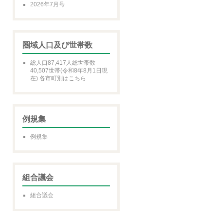
2026年7月号
圏域人口及び世帯数
総人口87,417人総世帯数
40,507世帯(令和8年8月1日現
在) 各市町別はこちら
例規集
例規集
組合議会
組合議会