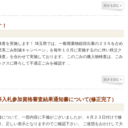
続きを読む
>
す！
を実施します！ 埼玉県では、一般廃棄物総排出量の２３％を占め
業系ごみ削減キャンペーン」を毎年１０月に実施するのに伴い秩父ク
検査」を合わせて実施しております。 このごみの搬入物検査は、ごみ
ックスに降ろして不適正ごみを確認す …
続きを読む
>
等入札参加資格審査結果通知書について(修正完了）
書について、一部内容に不備がございましたが、４月２３日付けで修
り、正しい表示となりますのでご確認下さい。 ご迷惑をおかけして大