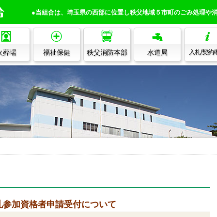
●当組合は、埼玉県の西部に位置し秩父地域５市町のごみ処理や
火葬場
福祉保健
秩父消防本部
水道局
入札/契約
札参加資格者申請受付について