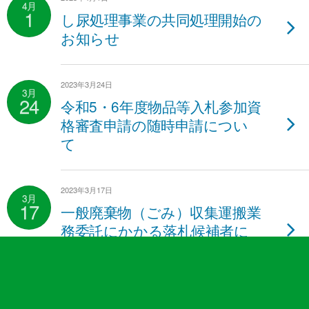
4月
1
し尿処理事業の共同処理開始の
お知らせ
2023年3月24日
3月
24
令和5・6年度物品等入札参加資
格審査申請の随時申請につい
て
2023年3月17日
3月
17
一般廃棄物（ごみ）収集運搬業
務委託にかかる落札候補者に
ついて
2023年2月10日
2月