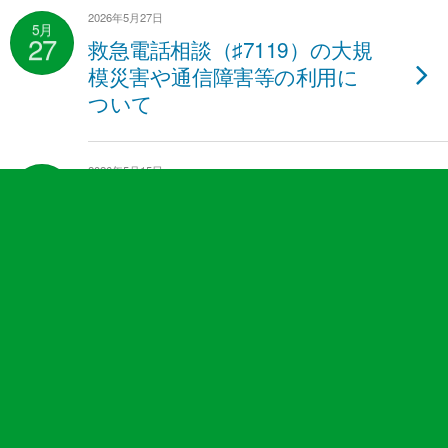
2026年5月27日
5月
27
救急電話相談（♯7119）の大規
模災害や通信障害等の利用に
ついて
2026年5月15日
5月
15
危険物の不適切な容器への注
油・運搬は大変危険です！
2026年5月15日
5月
15
皆野・長瀞事務所の時間外・休
日電話受付の変更について
2026年5月1日
5月