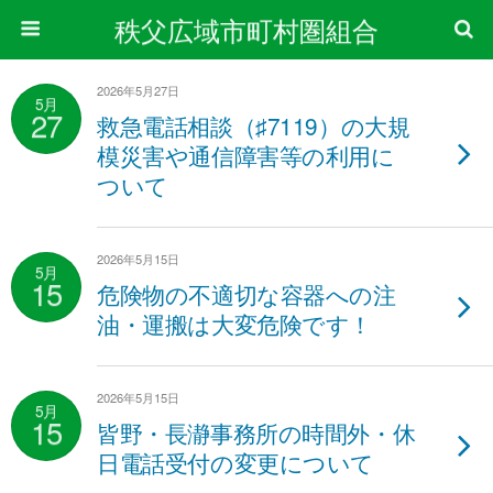
秩父広域市町村圏組合
2026年5月27日
5月
27
救急電話相談（♯7119）の大規
模災害や通信障害等の利用に
ついて
2026年5月15日
5月
15
危険物の不適切な容器への注
油・運搬は大変危険です！
2026年5月15日
5月
15
皆野・長瀞事務所の時間外・休
日電話受付の変更について