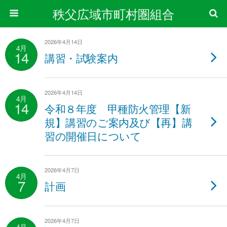
秩父広域市町村圏組合
2026年4月14日
4月
14
講習・試験案内
2026年4月14日
4月
14
令和８年度 甲種防火管理【新
規】講習のご案内及び【再】講
習の開催日について
2026年4月7日
4月
7
計画
2026年4月7日
4月