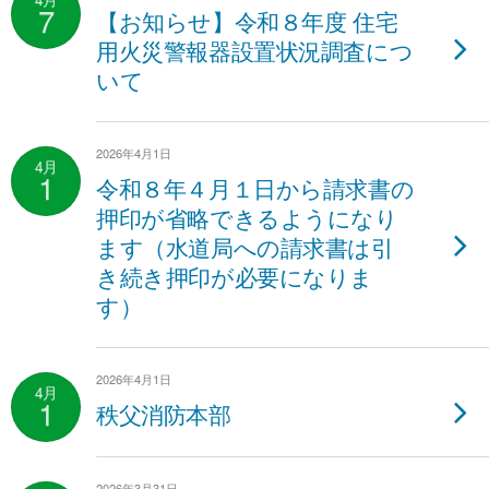
7
【お知らせ】令和８年度 住宅
用火災警報器設置状況調査につ
いて
2026年4月1日
4月
1
令和８年４月１日から請求書の
押印が省略できるようになり
ます（水道局への請求書は引
き続き押印が必要になりま
す）
2026年4月1日
4月
1
秩父消防本部
2026年3月31日