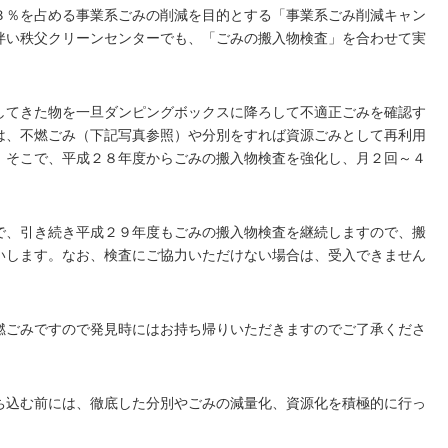
３％を占める事業系ごみの削減を目的とする「事業系ごみ削減キャン
伴い秩父クリーンセンターでも、「ごみの搬入物検査」を合わせて実
してきた物を一旦ダンピングボックスに降ろして不適正ごみを確認す
は、不燃ごみ（下記写真参照）や分別をすれば資源ごみとして再利用
。そこで、平成２８年度からごみの搬入物検査を強化し、月２回～４
で、引き続き平成２９年度もごみの搬入物検査を継続しますので、搬
いします。なお、検査にご協力いただけない場合は、受入できません
燃ごみですので発見時にはお持ち帰りいただきますのでご了承くださ
ち込む前には、徹底した分別やごみの減量化、資源化を積極的に行っ