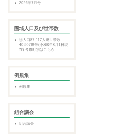
2026年7月号
圏域人口及び世帯数
総人口87,417人総世帯数
40,507世帯(令和8年8月1日現
在) 各市町別はこちら
例規集
例規集
組合議会
組合議会