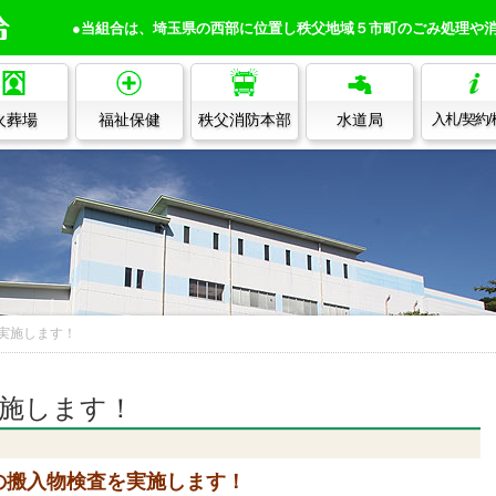
●当組合は、埼玉県の西部に位置し秩父地域５市町のごみ処理や
火葬場
福祉保健
秩父消防本部
水道局
入札/契約
実施します！
施します！
搬入物検査を実施します！