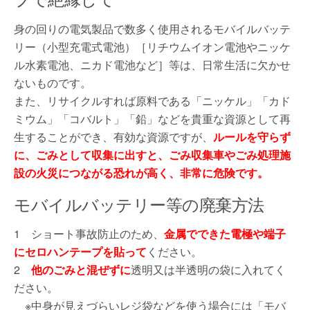
身の回りの電気製品で数多く使用されるモバイルバッテ
リー（小型充電式電池）［リチウムイオン電池やニッケ
ル水素電池、ニカド電池など］等は、日常生活に欠かせ
ないものです。
また、リサイクルすれば原料である「ニッケル」「カド
ミウム」「コバルト」「鉛」などを貴重な資源として再
生することができ、有効な資源ですが、
ルールを守らず
に、ごみとして収集に出すと、ごみ収集車やごみ処理施
設の火災につながる恐れが高く、非常に危険です。
モバイルバッテリー等の廃棄方法
1 ショート事故防止のため、
金属でできた電極や端子
にセロハンテープを貼って
ください。
2
他のごみと混ぜずに
透明又は半透明の袋に入れてく
ださい。
※中身が見えづらいレジ袋などを使う場合には「モバ