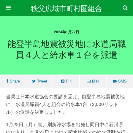
秩父広域市町村圏組合
2024年1月22日
能登半島地震被災地に水道局職
員４人と給水車１台を派遣
Share
Tweet
Pin
Mail
SMS
当局は日本水道協会の要請を受け、能登半島地震被災地
に、水道局職員4人と組合の給水車1台（2,000リット
ル）の派遣を決定しました。
1月22日（月）朝、別所浄水場を出発し同日中に石川県
内に入り、今月27日にかけて断水地域での給水活動を行